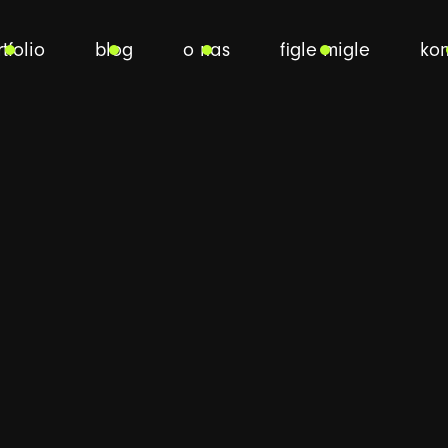
tfolio
blog
o nas
figle migle
kon