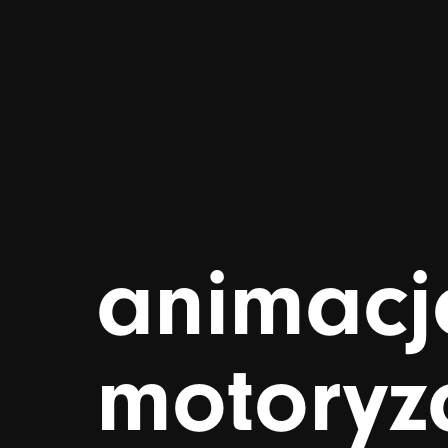
animacj
motoryz