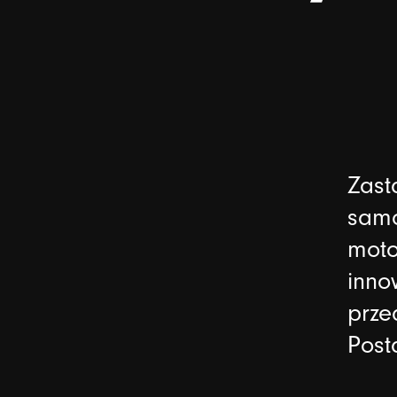
Zast
samo
moto
inno
prze
Post