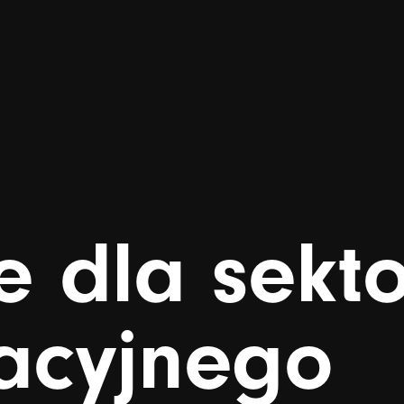
e
dla
sekt
acyjnego