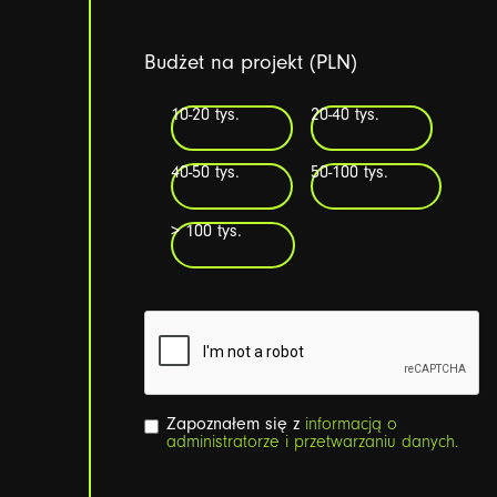
Budżet na projekt (PLN)
10-20 tys.
20-40 tys.
40-50 tys.
50-100 tys.
> 100 tys.
Zapoznałem się z
informacją o
administratorze i przetwarzaniu danych.