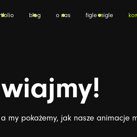
tfolio
blog
o nas
figle migle
kon
wiajmy!
, a my pokażemy, jak nasze animacje