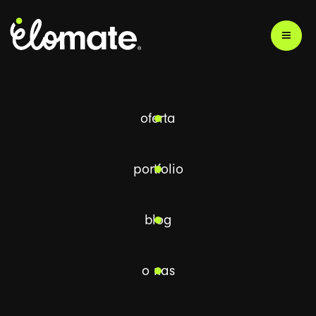
oferta
portfolio
animacje
dla
biznesu
blog
o nas