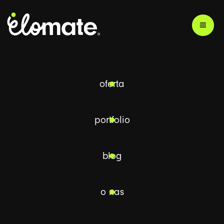
powrót
oferta
portfolio
blog
marketing
biznes
animacja
o nas
PRZECZYTASZ W 3 MINUT