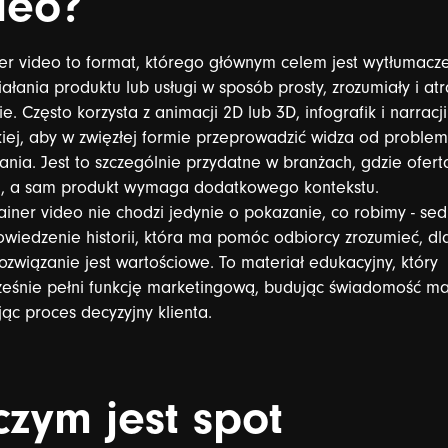
deo?
er
video
to
format,
którego
głównym
celem
jest
wytłumacz
iałania
produktu
lub
usługi
w
sposób
prosty,
zrozumiały
i
atr
ie.
Często
korzysta
z
animacji
2D
lub
3D,
infografik
i
narracji
iej,
aby
w
zwięzłej
formie
przeprowadzić
widza
od
problem
ania.
Jest
to
szczególnie
przydatne
w
branżach,
gdzie
ofert
,
a
sam
produkt
wymaga
dodatkowego
kontekstu.
ainer
video
nie
chodzi
jedynie
o
pokazanie,
co
robimy
-
se
owiedzenie
historii,
która
ma
pomóc
odbiorcy
zrozumieć,
dl
ozwiązanie
jest
wartościowe.
To
materiał
edukacyjny,
który
ześnie
pełni
funkcję
marketingową,
budując
świadomość
ma
jąc
proces
decyzyjny
klienta.
czym
jest
spot