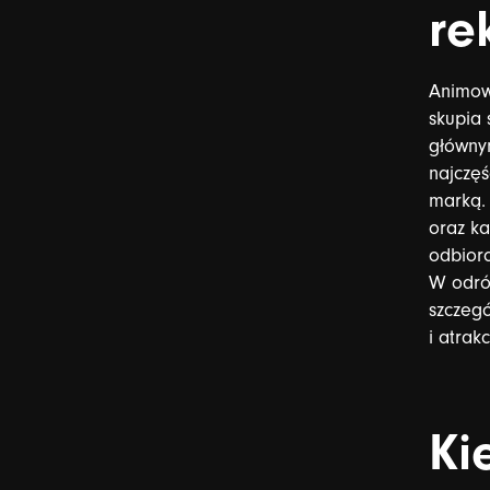
re
Animo
skupia
główn
najczęś
marką.
oraz
ka
odbior
W
odró
szczegó
i
atrakc
Ki