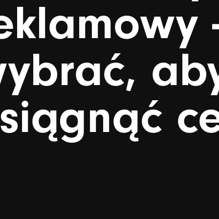
eklamowy
ybrać,
ab
siągnąć
ce