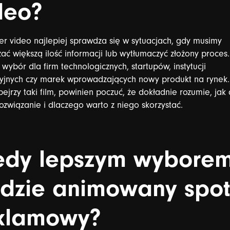
deo?
er
video
najlepiej
sprawdza
się
w
sytuacjach,
gdy
musimy
zać
większą
ilość
informacji
lub
wytłumaczyć
złożony
proces.
wybór
dla
firm
technologicznych,
startupów,
instytucji
yjnych
czy
marek
wprowadzających
nowy
produkt
na
rynek.
bejrzy
taki
film,
powinien
poczuć,
że
dokładnie
rozumie,
jak
ozwiązanie
i
dlaczego
warto
z
niego
skorzystać.
edy
lepszym
wybore
dzie
animowany
spo
klamowy?