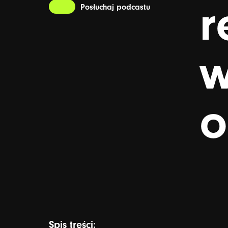
r
Posłuchaj podcastu
w
o
Spis treści: