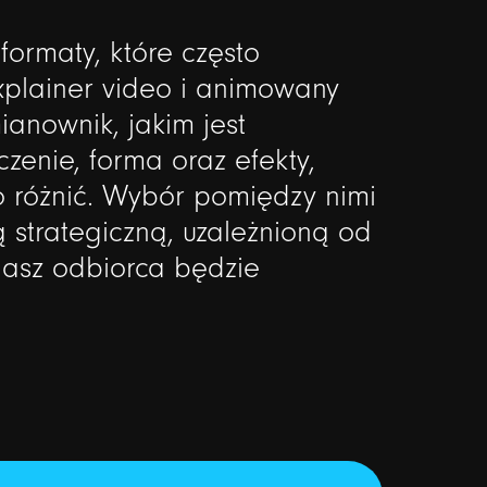
formaty,
które
często
xplainer
video
i
animowany
ianownik,
jakim
jest
czenie,
forma
oraz
efekty,
o
różnić.
Wybór
pomiędzy
nimi
ą
strategiczną,
uzależnioną
od
nasz
odbiorca
będzie