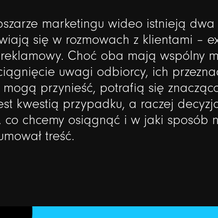
bszarze
marketingu
wideo
istnieją
dwa
wiają
się
w
rozmowach
z
klientami
–
e
reklamowy.
Choć
oba
mają
wspólny
m
ciągnięcie
uwagi
odbiorcy,
ich
przezna
mogą
przynieść,
potrafią
się
znacząc
est
kwestią
przypadku,
a
raczej
decyzj
,
co
chcemy
osiągnąć
i
w
jaki
sposób
sumował
treść.