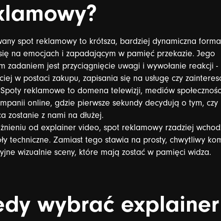
klamowy?
wany
spot
reklamowy
to
krótsza,
bardziej
dynamiczna
forma
się
na
emocjach
i
zapadającym
w
pamięć
przekazie.
Jego
ym
zadaniem
jest
przyciągnięcie
uwagi
i
wywołanie
reakcji
-
ciej
w
postaci
zakupu,
zapisania
się
na
usługę
czy
zaintere
Spoty
reklamowe
to
domena
telewizji,
mediów
społecznoś
mpanii
online,
gdzie
pierwsze
sekundy
decydują
o
tym,
czy
ca
zostanie
z
nami
na
dłużej.
żnieniu
od
explainer
video,
spot
reklamowy
rzadziej
wchod
ły
techniczne.
Zamiast
tego
stawia
na
prosty,
chwytliwy
kom
yjne
wizualnie
sceny,
które
mają
zostać
w
pamięci
widza.
edy
wybrać
explainer