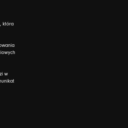
,
która
sowania
ciowych
zi
w
unikat