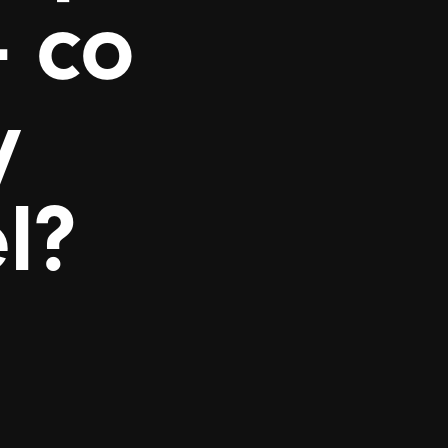
-
co
y
l?