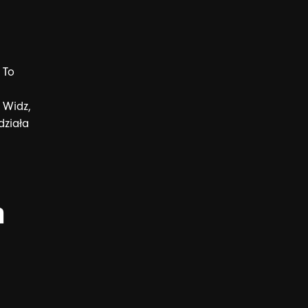
To
Widz,
działa
m
t