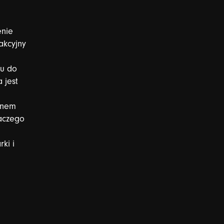
enie
akcyjny
u
do
a
jest
dnem
aczego
rki
i