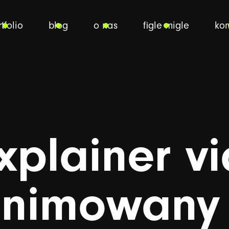
tfolio
blog
o nas
figle migle
kon
xplainer
v
nimowany