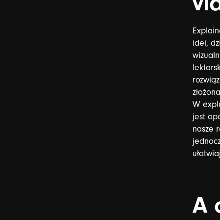
vi
Explain
idei,
dz
wizualn
lektorsk
rozwiąz
złożona
W
expl
jest
op
nasze
r
jednoc
ułatwia
A