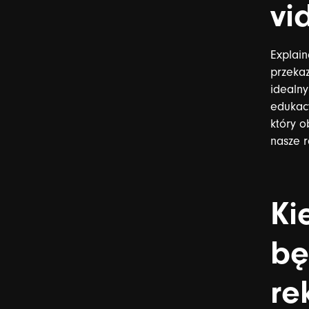
vi
Explain
przeka
idealny
edukac
który
o
nasze
r
Ki
bę
re