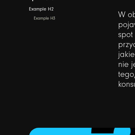
Example H2
W
o
Example H3
poja
spot
przy
jakie
nie
j
tego
kon