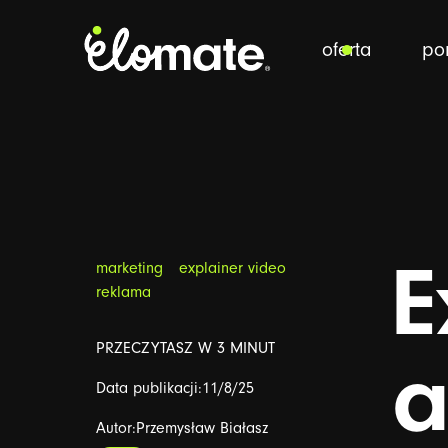
powrót
oferta
por
E
marketing
explainer video
reklama
PRZECZYTASZ W 3 MINUT
a
Data publikacji:
11/8/25
Autor:
Przemysław Białasz