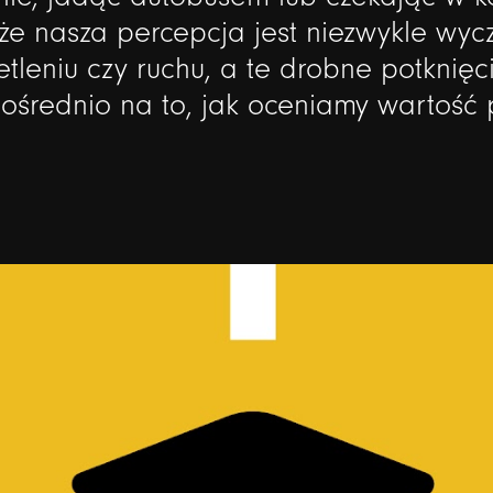
że
nasza
percepcja
jest
niezwykle
wyc
etleniu
czy
ruchu,
a
te
drobne
potknięc
ośrednio
na
to,
jak
oceniamy
wartość