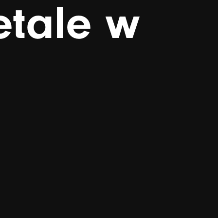
etale
w