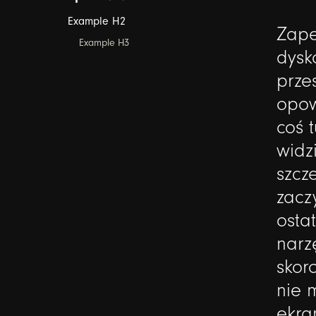
Example H2
Zap
Example H3
dysk
prze
opow
coś
t
widz
szcz
zacz
osta
narz
skor
nie
ekra