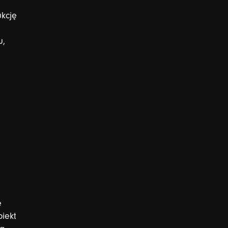
kcję
u,
e
biekt