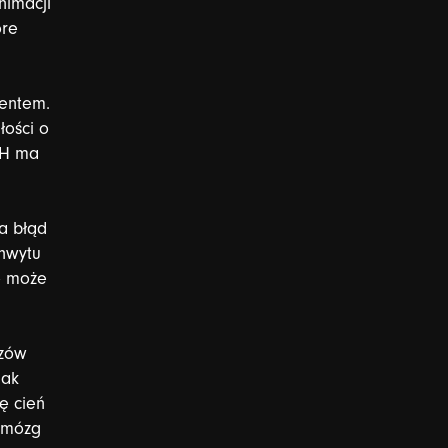
nimacji
óre
ientem.
łości
o
H
ma
a
błąd
hwytu
o
może
zów
jak
ię
cień
mózg