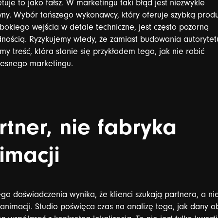
etuje
to
jako
fałsz.
W
marketingu
taki
błąd
jest
niezwykle
ny.
Wybór
tańszego
wykonawcy,
który
oferuje
szybką
produ
ębokiego
wejścia
w
detale
techniczne,
jest
często
pozorną
nością.
Ryzykujemy
wtedy,
że
zamiast
budowania
autorytet
ymy
treść,
która
stanie
się
przykładem
tego,
jak
nie
robić
esnego
marketingu.
rtner,
nie
fabryka
imacji
ego
doświadczenia
wynika,
że
klienci
szukają
partnera,
a
ni
animacji.
Studio
poświęca
czas
na
analizę
tego,
jak
dany
o