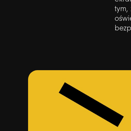
tym,
oświ
bezp