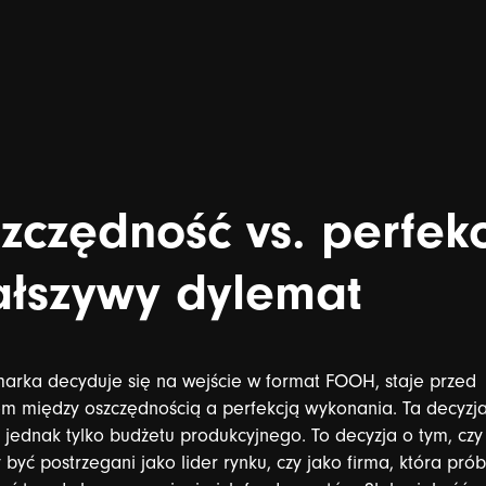
zczędność
vs.
perfek
ałszywy
dylemat
marka
decyduje
się
na
wejście
w
format
FOOH,
staje
przed
em
między
oszczędnością
a
perfekcją
wykonania.
Ta
decyzj
jednak
tylko
budżetu
produkcyjnego.
To
decyzja
o
tym,
czy
y
być
postrzegani
jako
lider
rynku,
czy
jako
firma,
która
prób