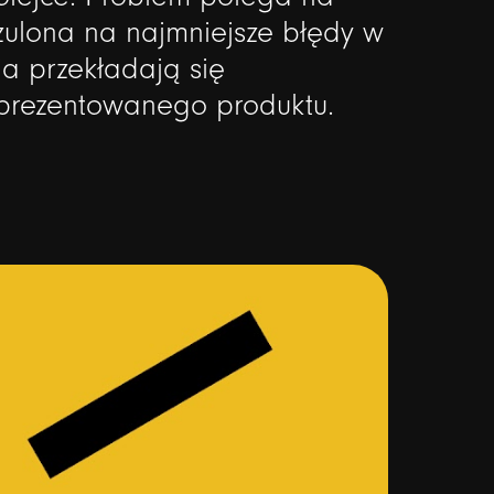
zulona
na
najmniejsze
błędy
w
ia
przekładają
się
prezentowanego
produktu.