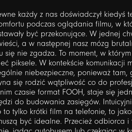
ewne
każdy
z
nas
doświadczył
kiedyś
t
omfortu
podczas
oglądania
filmu,
w
kt
stawały
być
przekonujące.
W
jednej
chw
ieści,
a
w
następnej
nasz
mózg
brutal
u
się
nie
zgadza.
To
moment,
w
którym
ieć
piksele.
W
kontekście
komunikacji
m
ególnie
niebezpieczne,
ponieważ
tam,
yna
się
rodzić
wątpliwość
co
do
profes
tnim
czasie
format
FOOH,
staje
się
jed
ędzi
do
budowania
zasięgów.
Intuicyjn
o
to
tylko
krótki
film
na
telefonie,
to
jako
muszą
być
idealne.
Przecież
odbiorca
i
nie,
jadąc
autobusem
lub
czekając
w
k