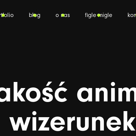
tfolio
blog
o nas
figle migle
kon
akość
anim
a
wizerunek