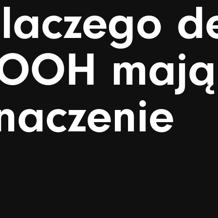
laczego
d
FOOH
mają
naczenie