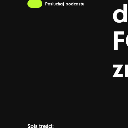
d
Posłuchaj podcastu
z
Spis treści: