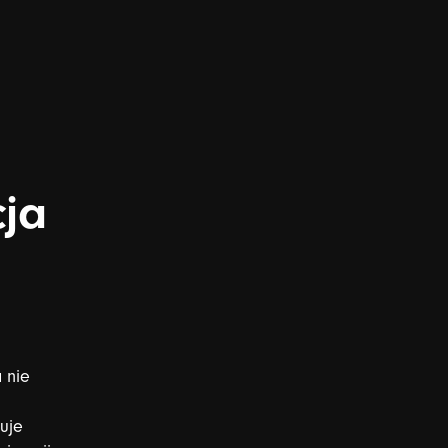
cja
a
nie
uje