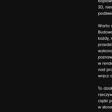
kopiow
3D,
nie
podświ
Warto
Budowa
każdy,
przeds
wykona
poznaw
w
rend
nad
pr
wręcz
To
dzia
rzeczyw
ciężki
p
w
słon