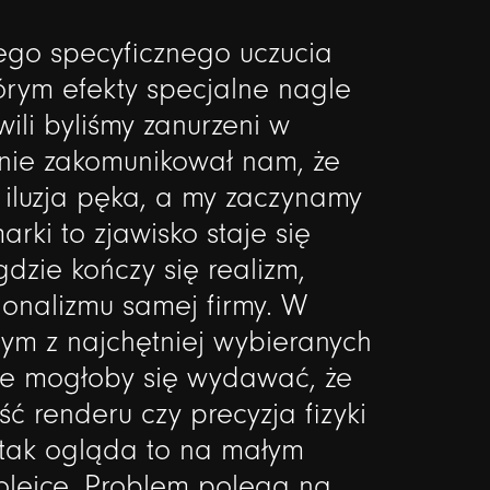
ego
specyficznego
uczucia
órym
efekty
specjalne
nagle
ili
byliśmy
zanurzeni
w
nie
zakomunikował
nam,
że
iluzja
pęka,
a
my
zaczynamy
arki
to
zjawisko
staje
się
gdzie
kończy
się
realizm,
jonalizmu
samej
firmy.
W
nym
z
najchętniej
wybieranych
ie
mogłoby
się
wydawać,
że
ść
renderu
czy
precyzja
fizyki
tak
ogląda
to
na
małym
olejce.
Problem
polega
na