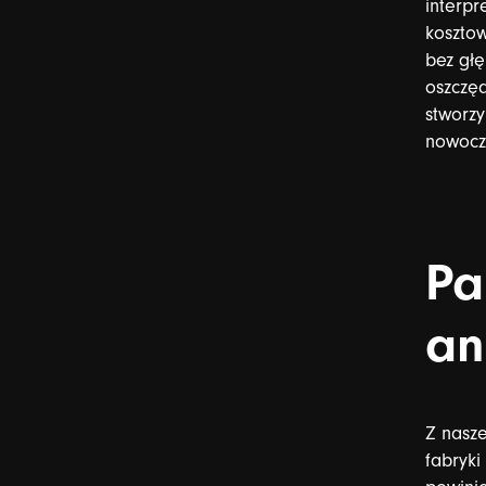
interpr
kosztow
bez
gł
oszczęd
stworz
nowocz
Pa
an
Z
nasz
fabryki