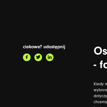
ciekawe? udostępnij
Os
-
f
Kiedy
wybor
dotyczy
chcem