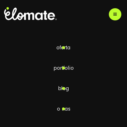
powrót
oferta
portfolio
blog
marketing
3D
reklama
o nas
PRZECZYTASZ W 8 MINUT